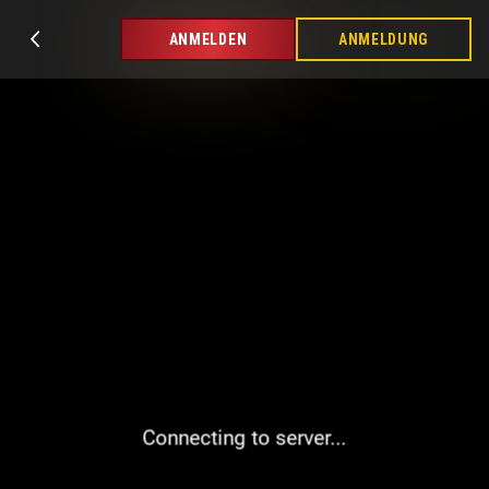
ANMELDEN
ANMELDUNG