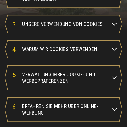
UNSERE VERWENDUNG VON COOKIES
WARUM WIR COOKIES VERWENDEN
VERWALTUNG IHRER COOKIE- UND
WERBEPRÄFERENZEN
ERFAHREN SIE MEHR ÜBER ONLINE-
WERBUNG