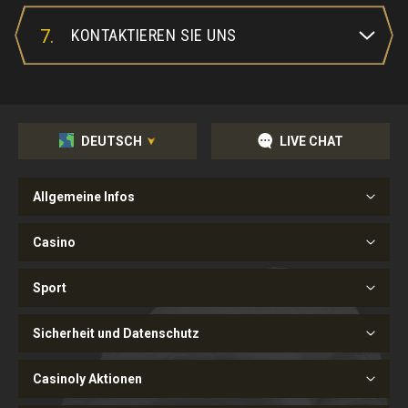
KONTAKTIEREN SIE UNS
DEUTSCH
LIVE CHAT
Allgemeine Infos
Casino
Sport
Sicherheit und Datenschutz
Casinoly Aktionen