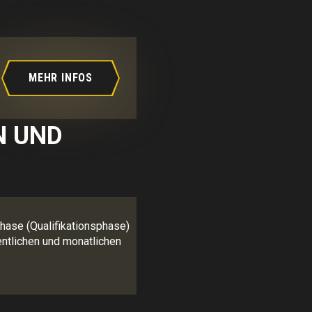
MEHR INFOS
N UND
hase (Qualifikationsphase)
ntlichen und monatlichen
 in der der Gewinner
re oder Aktionen auf der