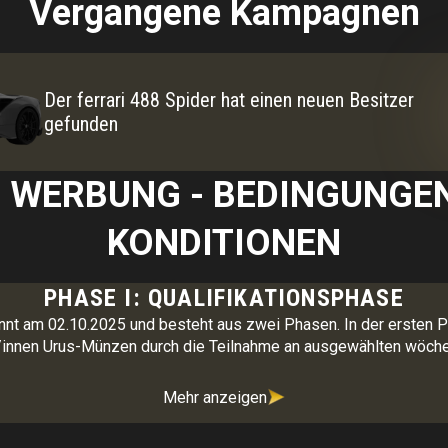
Vergangene Kampagnen
Der ferrari 488 Spider hat einen neuen Besitzer
gefunden
 WERBUNG - BEDINGUNGE
KONDITIONEN
PHASE I: QUALIFIKATIONSPHASE
nnt am 02.10.2025 und besteht aus zwei Phasen. In der ersten P
r/innen Urus-Münzen durch die Teilnahme an ausgewählten wöche
en bestimmen die Qualifikation für die zweite und letzte Phase,
Mehr anzeigen
 Spielern offen, die ein aktives Konto bei Casinoly haben.
-Werbung hindert die Spieler nicht daran, sich für andere Turnie