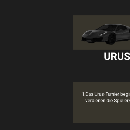
URUS
1.
Das Urus-Turnier begi
verdienen die Spiele
Turnieren. Diese Münz
ermittelt wird.
2.
Die Aktion steht allen
3.
Die Teilnahme am Urus