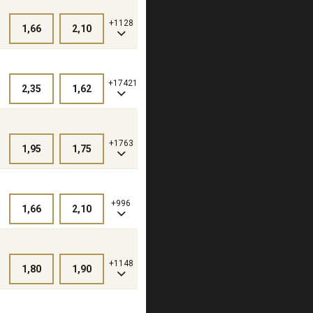
+1128
1,66
2,10
+17421
2,35
1,62
+1763
1,95
1,75
+996
1,66
2,10
+1148
1,80
1,90