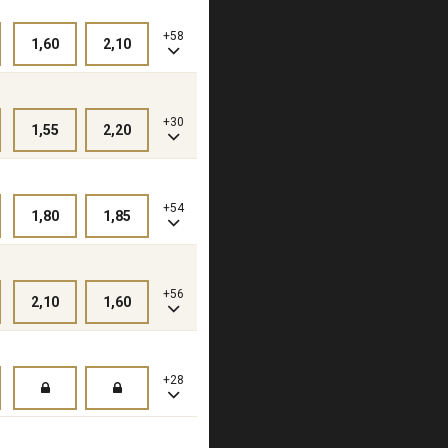
+58
1,60
2,10
+30
1,55
2,20
+54
1,80
1,85
+56
2,10
1,60
+28