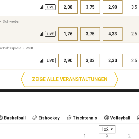
2,08
3,75
2,90
3,5
LIVE
•
Schweden
1,76
3,75
4,33
2,5
LIVE
schaftsspiele
•
Welt
2,90
3,33
2,30
2,5
LIVE
ZEIGE ALLE VERANSTALTUNGEN
Basketball
Eishockey
Tischtennis
Volleyball
1x2
1
X
2