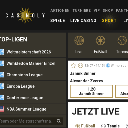
AKTIONEN
TURNIERE
VIP
SHOP
PANT
SPIELE
LIVE CASINO
SPORT
LI
TOP-LIGEN
Live
Fußball
Tennis
Weltmeisterschaft 2026
Wimbledon Männer Einzel
12/07 • 14:15
|
Wimbledon
Jannik Sinner
Champions League
Alexander Zverev
Europa League
1,20
Jannik Sinner
Ale
Conference League
JETZT LIVE
NBA Summer League
Fußball
Tennis