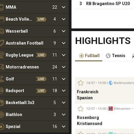
3
RB Bragantino SP U20
MMA
22
Beach Volleyball
4
LIVE
Wasserball
6
HIGHLIGHTS
Australian Football
9
Rugby League
11
Fußball
Tennis
LIVE
Motorradrennen
24
Golf
11
LIVE
14/07 • 19:00
|
Weltmeister
Radsport
18
LIVE
Frankreich
Spanien
Basketball 3x3
5
12/07 • 15:00
|
Eliteserien
•
Biathlon
3
Rosenborg
Kristiansund
Spezial
16