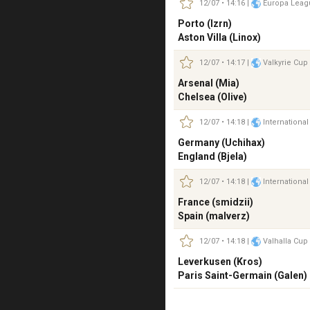
12/07 • 14:16
|
Europa Lea
Porto (lzrn)
Aston Villa (Linox)
12/07 • 14:17
|
Valkyrie Cu
Arsenal (Mia)
Chelsea (Olive)
12/07 • 14:18
|
International
Germany (Uchihax)
England (Bjela)
12/07 • 14:18
|
International
France (smidzii)
Spain (malverz)
12/07 • 14:18
|
Valhalla Cu
Leverkusen (Kros)
Paris Saint-Germain (Galen)