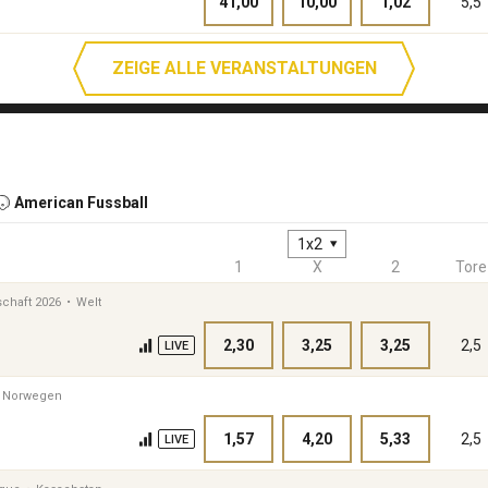
41,00
10,00
1,02
5,5
ZEIGE ALLE VERANSTALTUNGEN
American Fussball
1x2
1
X
2
Tore
schaft 2026
•
Welt
2,30
3,25
3,25
2,5
LIVE
Norwegen
1,57
4,20
5,33
2,5
LIVE