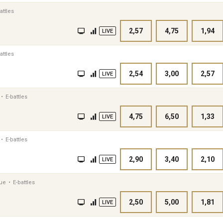
attles
2,57
4,75
1,94
LIVE
attles
2,54
3,00
2,57
LIVE
B
•
E-battles
4,75
6,50
1,33
LIVE
B
•
E-battles
2,90
3,40
2,10
LIVE
gue
•
E-battles
2,50
5,00
1,81
LIVE