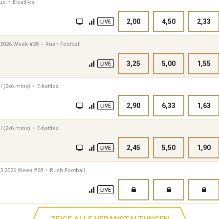
gue
•
E-battles
2,00
4,50
2,33
LIVE
p 2026 Week #28
•
Rush Football
3,25
5,00
1,55
LIVE
 I (2x6 mins)
•
E-battles
2,90
6,33
1,63
LIVE
 I (2x6 mins)
•
E-battles
2,45
5,50
1,90
LIVE
p 3 2026 Week #28
•
Rush Football
LIVE