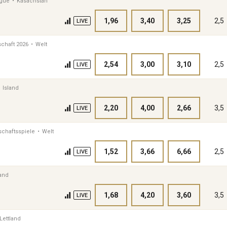
ague
•
Kasachstan
1,96
3,40
3,25
2,5
LIVE
schaft 2026
•
Welt
2,54
3,00
3,10
2,5
LIVE
•
Island
2,20
4,00
2,66
3,5
LIVE
schaftsspiele
•
Welt
1,52
3,66
6,66
2,5
LIVE
and
1,68
4,20
3,60
3,5
LIVE
Lettland